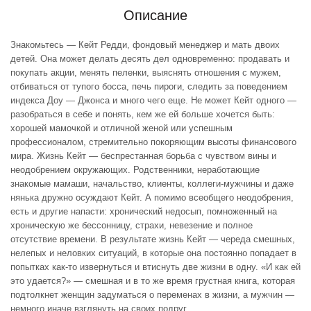
Описание
Знакомьтесь — Кейт Редди, фондовый менеджер и мать двоих
детей. Она может делать десять дел одновременно: продавать и
покупать акции, менять пеленки, выяснять отношения с мужем,
отбиваться от тупого босса, печь пироги, следить за поведением
индекса Доу — Джонса и много чего еще. Не может Кейт одного —
разобраться в себе и понять, кем же ей больше хочется быть:
хорошей мамочкой и отличной женой или успешным
профессионалом, стремительно покоряющим высоты финансового
мира. Жизнь Кейт — беспрестанная борьба с чувством вины и
неодобрением окружающих. Родственники, неработающие
знакомые мамаши, начальство, клиенты, коллеги-мужчины и даже
нянька дружно осуждают Кейт. А помимо всеобщего неодобрения,
есть и другие напасти: хронический недосып, помноженный на
хроническую же бессонницу, страхи, невезение и полное
отсутствие времени. В результате жизнь Кейт — череда смешных,
нелепых и неловких ситуаций, в которые она постоянно попадает в
попытках как-то извернуться и втиснуть две жизни в одну. «И как ей
это удается?» — смешная и в то же время грустная книга, которая
подтолкнет женщин задуматься о переменах в жизни, а мужчин —
немного иначе взглянуть на своих подруг.