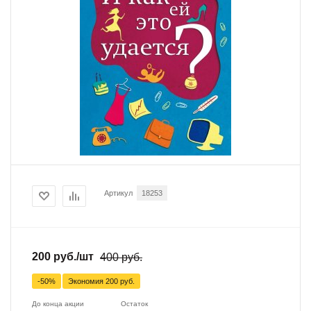
Артикул
18253
200
руб.
/шт
400
руб.
-
50
%
Экономия
200
руб.
До конца акции
Остаток