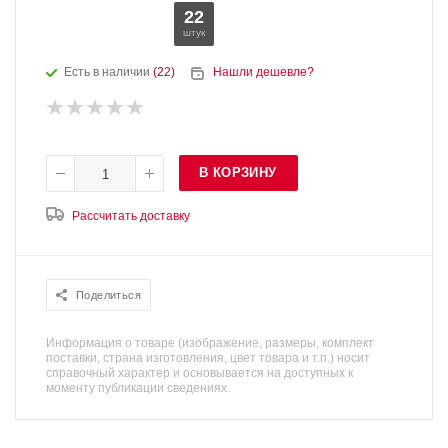
22
штук
Есть в наличии
(22)
Нашли дешевле?
В КОРЗИНУ
Рассчитать доставку
Поделиться
Информация о товаре (изображение, размеры, комплект
поставки, страна изготовления, цвет товара и т.п.) носит
справочный характер и основывается на доступных к
моменту публикации сведениях.