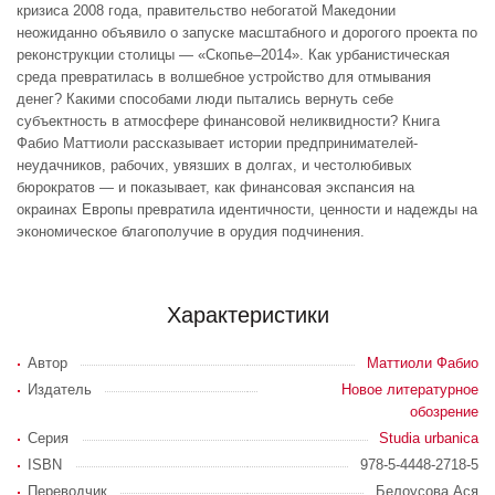
кризиса 2008 года, правительство небогатой Македонии
неожиданно объявило о запуске масштабного и дорогого проекта по
реконструкции столицы — «Скопье–2014». Как урбанистическая
среда превратилась в волшебное устройство для отмывания
денег? Какими способами люди пытались вернуть себе
субъектность в атмосфере финансовой неликвидности? Книга
Фабио Маттиоли рассказывает истории предпринимателей-
неудачников, рабочих, увязших в долгах, и честолюбивых
бюрократов — и показывает, как финансовая экспансия на
окраинах Европы превратила идентичности, ценности и надежды на
экономическое благополучие в орудия подчинения.
Характеристики
Автор
Маттиоли Фабио
Издатель
Новое литературное
обозрение
Серия
Studia urbanica
ISBN
978-5-4448-2718-5
Переводчик
Белоусова Ася