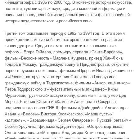
кинематографа с 1986 по 2000 год. В контексте истории искусства,
политики, гуманитарных наук, средств массовой информации и
описания повседневной жизни рассматриваются факты новейшей
истории позднесоветского и российского кино.
Третий том охватывает период с 1992 по 1994 год. В это время
происходили важные события, которые повлияли на развитие
киноиндустрии. Среди них можно отметить экономические
реформы Егора Гайдара, премьеру сериала «Санта-Барбара»,
фильм «Бесконечность» Марлена Хуциева, приезд Жан-Люка
Годара в Москву, гражданскую войну в Приднестровье, открытие
первого русского секс-шопа, фильмы «Прорва» Ивана Дыховичного
и «Россия, которую мы потеряли» Станислава Говорухина,
гражданскую войну в Таджикистане, фильмы «Анкор, ещё анкор»
Петра Тодоровского и «Чувствительный милиционер» Киры
Муратовой, грузино-абхазскую войну, фильмы «Папа, умер Дед
Мороз» Евгения Юфита и «Камень» Александра Сокурова,
подписание договора СНВ-II, фильмы «Дюба-дюба» Александра
Хвана и «Беловы» Виктора Косаковского, «Марш пустых
кастрюль», «Барабаниада» Сергея Овчарова и «Русский регтайм»
Сергея Урсуляка, фильмы «Да-да-нет-да», «Остров мёртвых»
Олега Ковалова и «Макаров» Владимира Хотиненко, появление
«Гербалайфа» и магазинов «24 часа», фильмы «Тихие страницы»