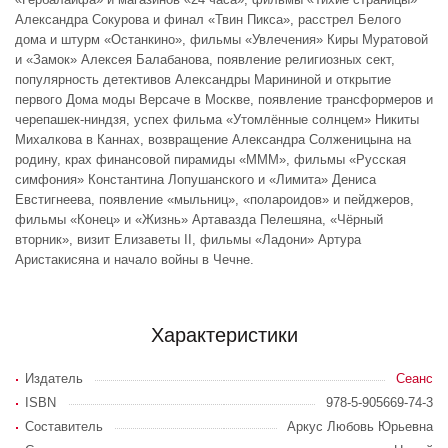
Александра Сокурова и финал «Твин Пикса», расстрел Белого
дома и штурм «Останкино», фильмы «Увлечения» Киры Муратовой
и «Замок» Алексея Балабанова, появление религиозных сект,
популярность детективов Александры Марининой и открытие
первого Дома моды Версаче в Москве, появление трансформеров и
черепашек-ниндзя, успех фильма «Утомлённые солнцем» Никиты
Михалкова в Каннах, возвращение Александра Солженицына на
родину, крах финансовой пирамиды «МММ», фильмы «Русская
симфония» Константина Лопушанского и «Лимита» Дениса
Евстигнеева, появление «мыльниц», «полароидов» и пейджеров,
фильмы «Конец» и «Жизнь» Артавазда Пелешяна, «Чёрный
вторник», визит Елизаветы II, фильмы «Ладони» Артура
Аристакисяна и начало войны в Чечне.
Характеристики
Издатель
Сеанс
ISBN
978-5-905669-74-3
Составитель
Аркус Любовь Юрьевна