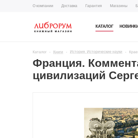
О компании
Доставка
Гарантия
Магазины
Б
КАТАЛОГ
НОВИНК
История. Исторические науки
Каталог
-
Книги
-
-
Крае
Франция. Коммента
цивилизаций Серг