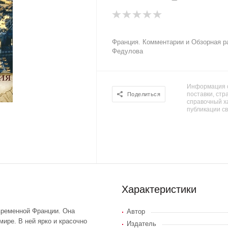
Франция. Комментарии и Обзорная р
Федулова
Информация о
поставки, стра
Поделиться
справочный х
публикации с
Характеристики
временной Франции. Она
Автор
мире. В ней ярко и красочно
Издатель