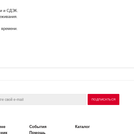
ии и СДЭК.
еживания.
у времени.
ине
События
Каталог
чник
Помощь