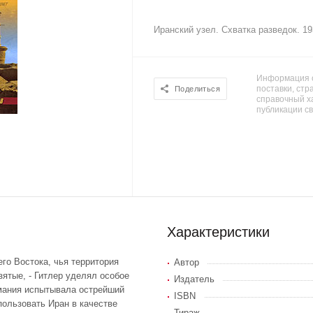
Иранский узел. Схватка разведок. 193
Информация о
поставки, стра
Поделиться
справочный х
публикации с
Характеристики
го Востока, чья территория
Автор
ятые, - Гитлер уделял особое
Издатель
рмания испытывала острейший
ISBN
пользовать Иран в качестве
Тираж