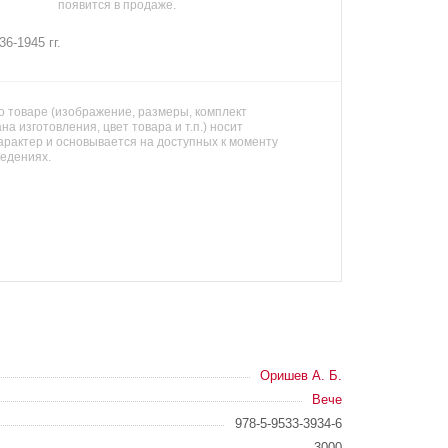
появится в продаже.
6-1945 гг.
 товаре (изображение, размеры, комплект
на изготовления, цвет товара и т.п.) носит
арактер и основывается на доступных к моменту
ведениях.
Оришев А. Б.
Вече
978-5-9533-3934-6
3000