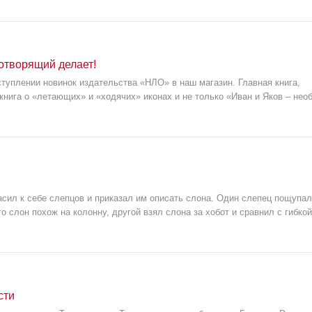
вотворящий делает!
туплении новинок издательства «НЛО» в наш магазин. Главная книга,
 книга о «летающих» и «ходячих» иконах и не только «Иван и Яков – не
асил к себе слепцов и приказал им описать слона. Один слепец пощупал
то слон похож на колонну, другой взял слона за хобот и сравнил с гибкой
сти