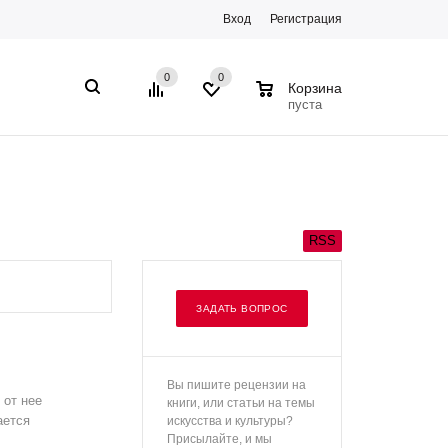
Вход
Регистрация
0
0
0
Корзина
пуста
RSS
ЗАДАТЬ ВОПРОС
Вы пишите рецензии на
 от нее
книги, или статьи на темы
ается
искусства и культуры?
Присылайте, и мы