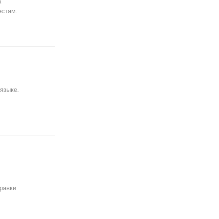
а
естам.
языке.
равки