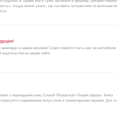
я отдыхать в Турцию или в Тунис загляните в брошюру Григория Ревзин
ность», откуда можно узнать, как составить путешествие по античным м
тся...
удущее!
 авангард» в нашем магазине! Скоро появится часть книг на английском 
й издательства на нашем сайте.
товит к переизданию книгу Еленой Петровской «Теория образа». Книга
интересуется современным искусством и гуманитарными науками. Для сп