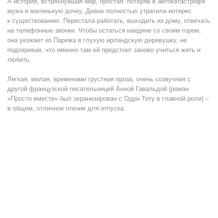
А история, встряхнувшая мир, простая: потеряв в автокатастрофе
мужа и маленькую дочку, Диана полностью утратила интерес
к существованию. Перестала работать, выходить из дому, отвечать
на телефонные звонки. Чтобы остаться наедине со своим горем,
она уезжает из Парижа в глухую ирландскую деревушку, не
подозревая, что именно там ей предстоит заново учиться жить и
любить.
Легкая, милая, временами грустная проза, очень созвучная с
другой французской писательницей Анной Гавальдой (роман
«Просто вместе» был экранизирован с Одри Тоту в главной роли) –
в общем, отличное чтение для отпуска.