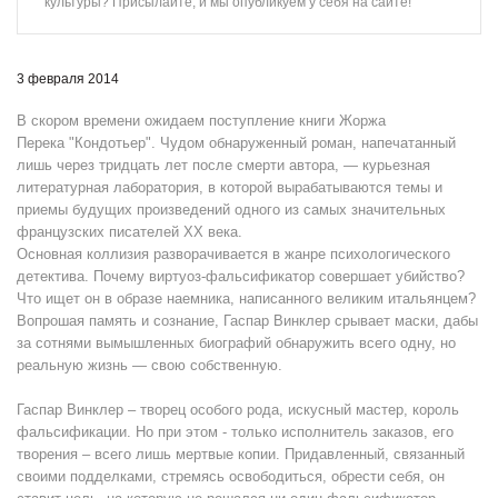
культуры? Присылайте, и мы опубликуем у себя на сайте!
3 февраля 2014
В скором времени ожидаем поступление книги Жоржа
Перека "Кондотьер". Чудом обнаруженный роман, напечатанный
лишь через тридцать лет после смерти автора, — курьезная
литературная лаборатория, в которой вырабатываются темы и
приемы будущих произведений одного из самых значительных
французских писателей ХХ века.
Основная коллизия разворачивается в жанре психологического
детектива. Почему виртуоз-фальсификатор совершает убийство?
Что ищет он в образе наемника, написанного великим итальянцем?
Вопрошая память и сознание, Гаспар Винклер срывает маски, дабы
за сотнями вымышленных биографий обнаружить всего одну, но
реальную жизнь — свою собственную.
Гаспар Винклер – творец особого рода, искусный мастер, король
фальсификации. Но при этом - только исполнитель заказов, его
творения – всего лишь мертвые копии. Придавленный, связанный
своими подделками, стремясь освободиться, обрести себя, он