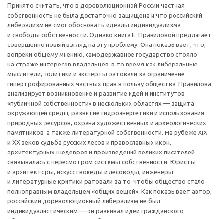
Принято считать, что в дореволюционной России частная
собственность не была достаточно защищена и что российский
либерализм не смог обосновать идеалы индивидуализма
и свободы собственности. Однако книга Е. Правиловой предлагает
совершенно новый взгляд на эту проблему. Она показывает, что,
вопреки общему мнению, самодержавное государство стояло
на страже интересов владельцев, в то время как либеральные
мыслители, политики и эксперты ратовали за ограничение
гипертрофированных частных прав в пользу общества. Правилова
анализирует возникновение и развитие идей и институтов
«публичной собственности» в нескольких областях — защита
окружающей среды, развитие гидроэнергетики и использования
природных ресурсов, охрана художественных и археологических
памятников, а также литературной собственности. На рубеже ХIХ
и ХХ веков судьба русских лесов и православных икон,
архитектурных шедевров и произведений великих писателей
связывалась с пересмотром системы собственности. Юристы
и архитекторы, искусствоведы и лесоводы, инженеры
и литературные критики ратовали за то, чтобы общество стало
полноправным владельцем «общих вещей». Как показывает автор,
российский дореволюционный либерализм не был
индивидуалистическим — он развивал идеи гражданского