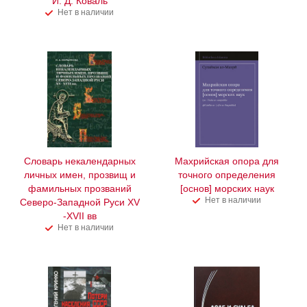
И. Д. Коваль
Нет в наличии
Словарь некалендарных
Махрийская опора для
личных имен, прозвищ и
точного определения
фамильных прозваний
[основ] морских наук
Нет в наличии
Северо-Западной Руси XV
-XVII вв
Нет в наличии