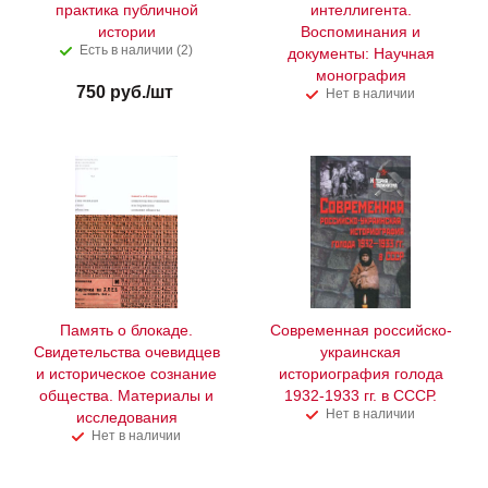
практика публичной
интеллигента.
истории
Воспоминания и
Есть в наличии (2)
документы: Научная
монография
750
руб.
/шт
Нет в наличии
Память о блокаде.
Современная российско-
Свидетельства очевидцев
украинская
и историческое сознание
историография голода
общества. Материалы и
1932-1933 гг. в СССР.
Нет в наличии
исследования
Нет в наличии