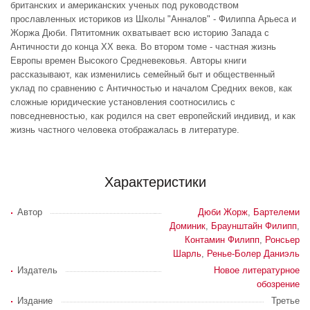
британских и американских ученых под руководством
прославленных историков из Школы "Анналов" - Филиппа Арьеса и
Жоржа Дюби. Пятитомник охватывает всю историю Запада с
Античности до конца XX века. Во втором томе - частная жизнь
Европы времен Высокого Средневековья. Авторы книги
рассказывают, как изменились семейный быт и общественный
уклад по сравнению с Античностью и началом Средних веков, как
сложные юридические установления соотносились с
повседневностью, как родился на свет европейский индивид, и как
жизнь частного человека отображалась в литературе.
Характеристики
Автор
Дюби Жорж
,
Бартелеми
Доминик
,
Браунштайн Филипп
,
Контамин Филипп
,
Ронсьер
Шарль
,
Ренье-Болер Даниэль
Издатель
Новое литературное
обозрение
Издание
Третье