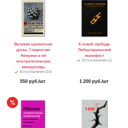
Великая шахматная
К новой свободе.
доска. Главенство
Либертарианский
Америки и её
манифест
Есть в наличии (1)
геостратегические
императивы
Есть в наличии (10)
550
руб.
/шт
1 200
руб.
/шт