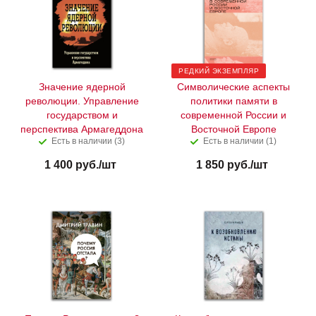
РЕДКИЙ ЭКЗЕМПЛЯР
Значение ядерной
Символические аспекты
революции. Управление
политики памяти в
государством и
современной России и
перспектива Армагеддона
Восточной Европе
Есть в наличии (3)
Есть в наличии (1)
1 400
руб.
/шт
1 850
руб.
/шт