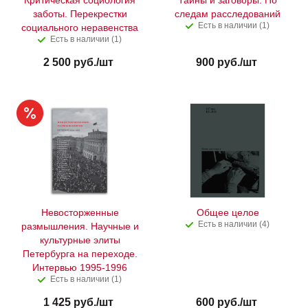
Критическая социология
Тайны и заговоры. По
заботы. Перекрестки
следам расследований
Есть в наличии (1)
социального неравенства
Есть в наличии (1)
2 500
руб.
/шт
900
руб.
/шт
Невосторженные
Общее целое
Есть в наличии (4)
размышления. Научные и
культурные элиты
Петербурга на переходе.
Интервью 1995-1996
Есть в наличии (1)
1 425
руб.
/шт
600
руб.
/шт