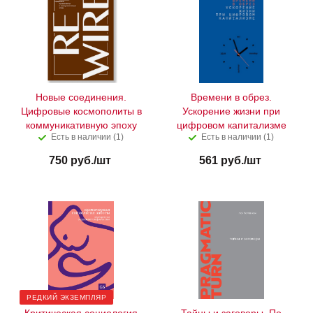
Новые соединения.
Времени в обрез.
Цифровые космополиты в
Ускорение жизни при
коммуникативную эпоху
цифровом капитализме
Есть в наличии (1)
Есть в наличии (1)
750
руб.
/шт
561
руб.
/шт
РЕДКИЙ ЭКЗЕМПЛЯР