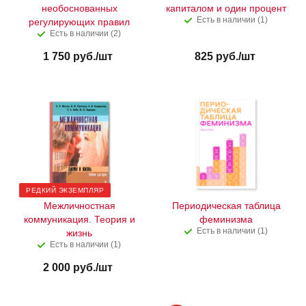
необоснованных
капиталом и один процент
Есть в наличии (1)
регулирующих правил
Есть в наличии (2)
1 750
руб.
/шт
825
руб.
/шт
РЕДКИЙ ЭКЗЕМПЛЯР
Межличностная
Периодическая таблица
коммуникация. Теория и
феминизма
Есть в наличии (1)
жизнь
Есть в наличии (1)
2 000
руб.
/шт