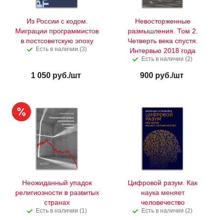
Из России с кодом.
Невосторженные
Миграции программистов
размышления. Том 2.
в постсоветскую эпоху
Четверть века спустя.
Есть в наличии (3)
Интервью 2018 года
Есть в наличии (2)
1 050
руб.
/шт
900
руб.
/шт
Неожиданный упадок
Цифровой разум. Как
религиозности в развитых
наука меняет
странах
человечество
Есть в наличии (1)
Есть в наличии (2)