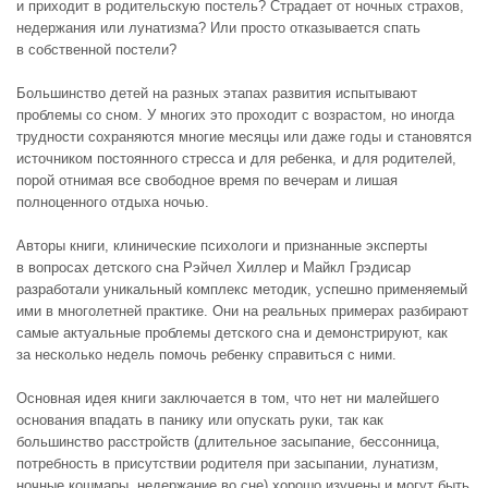
и приходит в родительскую постель? Страдает от ночных страхов,
недержания или лунатизма? Или просто отказывается спать
в собственной постели?
Большинство детей на разных этапах развития испытывают
проблемы со сном. У многих это проходит с возрастом, но иногда
трудности сохраняются многие месяцы или даже годы и становятся
источником постоянного стресса и для ребенка, и для родителей,
порой отнимая все свободное время по вечерам и лишая
полноценного отдыха ночью.
Авторы книги, клинические психологи и признанные эксперты
в вопросах детского сна Рэйчел Хиллер и Майкл Грэдисар
разработали уникальный комплекс методик, успешно применяемый
ими в многолетней практике. Они на реальных примерах разбирают
самые актуальные проблемы детского сна и демонстрируют, как
за несколько недель помочь ребенку справиться с ними.
Основная идея книги заключается в том, что нет ни малейшего
основания впадать в панику или опускать руки, так как
большинство расстройств (длительное засыпание, бессонница,
потребность в присутствии родителя при засыпании, лунатизм,
ночные кошмары, недержание во сне) хорошо изучены и могут быть